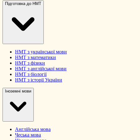
Підготовка до НМТ
НМТ з української мови
НМТ з математики
НМТ з фізики
НМТ з англійської мови
НМТ з біології
НМТ з історії України
Іноземні мови
Англійська мова
Чеська мова