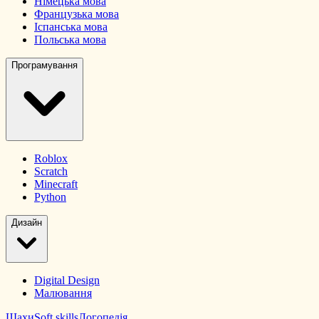
Німецька мова
Французька мова
Іспанська мова
Польська мова
Програмування
Roblox
Scratch
Minecraft
Python
Дизайн
Digital Design
Малювання
Шахи
Soft skills
Логопедія