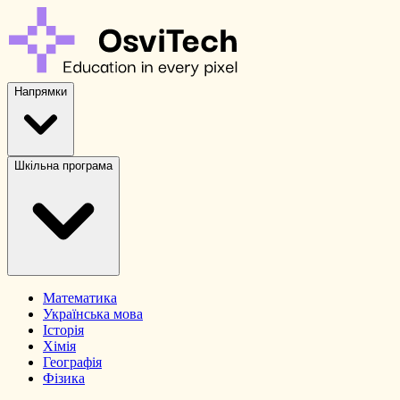
Напрямки
Шкільна програма
Математика
Українська мова
Історія
Хімія
Географія
Фізика