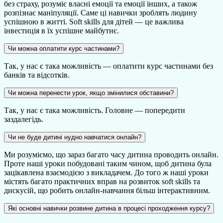
без страху, розуміє власні емоції та емоції інших, а також
розпізнає маніпуляції. Саме ці навички зроблять людину
успішною в житті. Soft skills для дітей — це важлива
інвестиція в їх успішне майбутнє.
Чи можна оплатити курс частинами?
Так, у нас є така можливість — оплатити курс частинами без
банків та відсотків.
Чи можна перенести урок, якщо змінилися обставини?
Так, у нас є така можливість. Головне — попередити
заздалегідь.
Чи не буде дитині нудно навчатися онлайн?
Ми розуміємо, що зараз багато часу дитина проводить онлайн.
Проте наші уроки побудовані таким чином, щоб дитина була
зацікавлена взаємодією з викладачем. До того ж наші уроки
містять багато практичних вправ на розвиток soft skills та
дискусій, що робить онлайн-навчання більш інтерактивним.
Які основні навички розвине дитина в процесі проходження курсу?