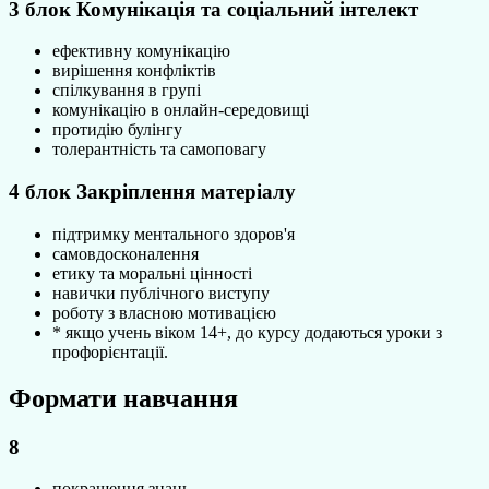
3 блок Комунікація та соціальний інтелект
ефективну комунікацію
вирішення конфліктів
спілкування в групі
комунікацію в онлайн-середовищі
протидію булінгу
толерантність та самоповагу
4 блок Закріплення матеріалу
підтримку ментального здоров'я
самовдосконалення
етику та моральні цінності
навички публічного виступу
роботу з власною мотивацією
* якщо учень віком 14+, до курсу додаються уроки з
профорієнтації.
Формати навчання
8
покращення знань