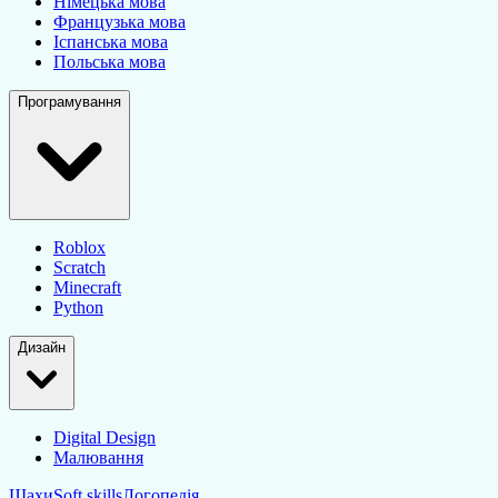
Німецька мова
Французька мова
Іспанська мова
Польська мова
Програмування
Roblox
Scratch
Minecraft
Python
Дизайн
Digital Design
Малювання
Шахи
Soft skills
Логопедія